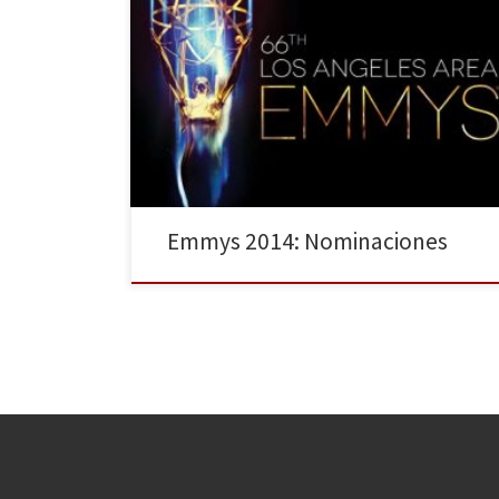
Los premios Emmy, encargados de destacar lo mejor
de la televisión en la temporada televisiva se
entregarán el próximo 25 de Agosto en Los Ángeles.
Hace unas semanas conocimos a las series nominadas,
con Juego De Tronos a la cabeza con 19
nominaciones, seguida de cerca por Fargo con 18 […]
Emmys 2014: Nominaciones