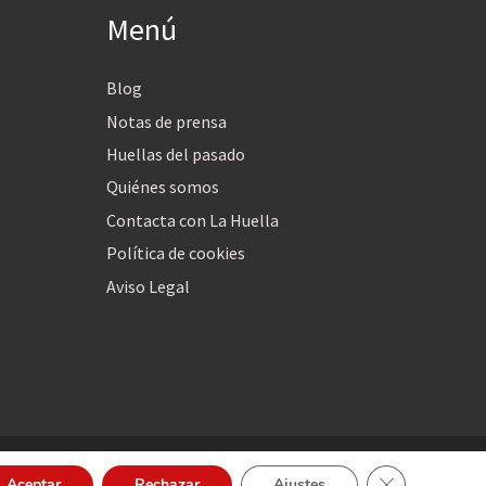
Menú
Blog
Notas de prensa
Huellas del pasado
Quiénes somos
Contacta con La Huella
Política de cookies
Aviso Legal
Cerrar el bann
Aceptar
Rechazar
Ajustes