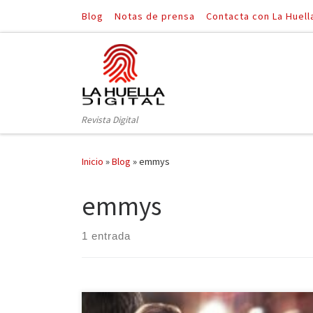
Blog
Notas de prensa
Contacta con La Huell
Saltar al contenido
Revista Digital
Inicio
»
Blog
»
emmys
emmys
1 entrada