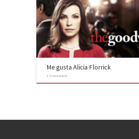
Tras seis temporadas es inevitable cogerle cariño a la
protagonista absoluta de «The Good Wife», una serie
de largo recorrido, que año tras año está entre las más
valoradas por crítica y público. Alicia es una esposa
engañada, humillada ante la opinión pública por los
líos de su marido, que […]
Me gusta Alicia Florrick
1 Comentario