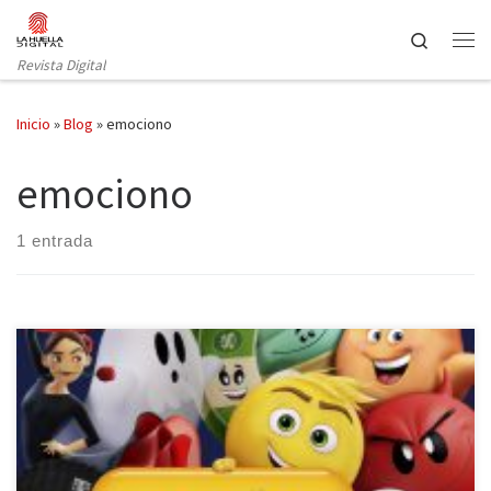
Saltar al contenido
Search
Revista Digital
Inicio
»
Blog
»
emociono
emociono
1 entrada
Agosto, un mes lleno de calor en Madrid y en muchos otros puntos
de nuestro país. Las calles desiertas, salvo las terrazas de los bares
que no cierran por vacaciones, y los aires acondicionados