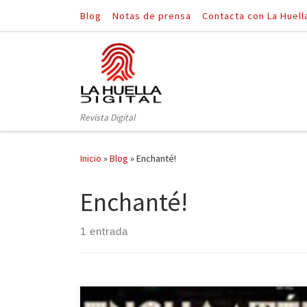
Blog
Notas de prensa
Contacta con La Huell
Saltar al contenido
Revista Digital
Inicio
»
Blog
»
Enchanté!
Enchanté!
1 entrada