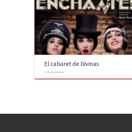
Después de su último espectáculo, Paradís, estrenado
en la Sala Muntaner la temporada pasada, Divinas
repone en ese mismo escenario el que fue su tercer
montaje y con el que ganaron el Premio UNNIM de
Teatro 2012 (ahora Premio BBVA): Enchanté! Además
del título de la obra, Enchanté es también […]
El cabaret de Divinas
1 Comentario