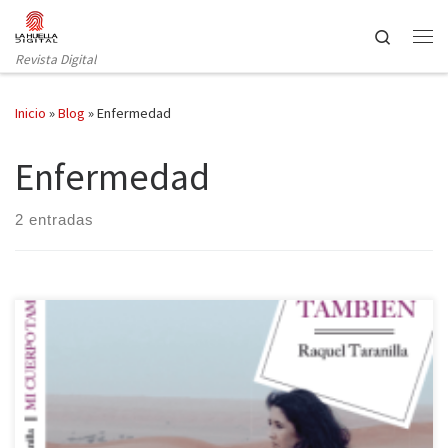
Saltar al contenido
Search
Revista Digital
Inicio
»
Blog
»
Enfermedad
Enfermedad
2 entradas
Raquel Taranilla deslumbra con el lúcido e íntimo relato de la
lucha contra el cáncer que marcó para siempre su vida. “Mujer
joven 27 años afebril refiere dolor de espalda”. Así se inicia el