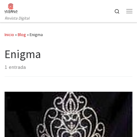
Saltar al contenido
Search
Revista Digital
Inicio
»
Blog
»
Enigma
Enigma
1 entrada
Era el año de 1870 , la reina del palacio de Villa Blanca llevaba ya
11 años enfadada y amargada desde que perdiese a su hijo el
príncipe Miguel en un accidente de coche en el que viajaba con su