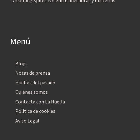
‘Dreaming Spires IV»: entre anécdotas y misterios
Menú
Blog
Notas de prensa
Huellas del pasado
Quiénes somos
Contacta con La Huella
Política de cookies
Aviso Legal