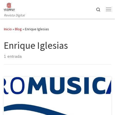
Saltar al contenido
Search
Revista Digital
Inicio
»
Blog
»
Enrique Iglesias
Enrique Iglesias
1 entrada
El mercado digital representa ya las dos terceras partes del
total, gracias al éxito de las suscripciones de pago. ‘Duele el
corazón’, de Enrique Iglesias, la canción más escuchada en lo que
llevamos de añoPor tercer año consecutivo, la venta de música