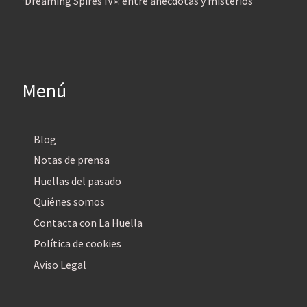
‘Dreaming Spires IV»: entre anécdotas y misterios
Menú
Blog
Notas de prensa
Huellas del pasado
Quiénes somos
Contacta con La Huella
Política de cookies
Aviso Legal