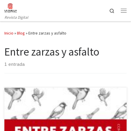
Saltar al contenido
Search
Revista Digital
Inicio
»
Blog
»
Entre zarzas y asfalto
Entre zarzas y asfalto
1 entrada
Un libro bien editado siempre se lee con gusto. Es el caso de esta
obra del cordobés Alejandro López Andrada que la editorial
Berenice acaba de publicar en su colección «Contemporáneos».