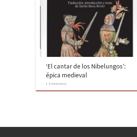
El cantar de los Nibelungos se constata como uno de
los poemas épicos occidentales más oscuros y
trágicos. Ahora, Arpa editores vuelve a publicar la obra
en una edición especialmente cuidada con
ilustraciones al comienzo y al final; además, cuenta
con la traducción, la introducción, las notas al texto y
comentarios […]
‘El cantar de los Nibelungos’:
épica medieval
1 Comentario