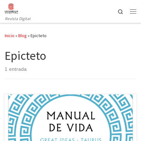
Saltar al contenido
Search
Revista Digital
Inicio
»
Blog
»
Epicteto
Epicteto
1 entrada
Reseña de Manual de vida de Epicteto (Taurus, Great Ideas, 2023)