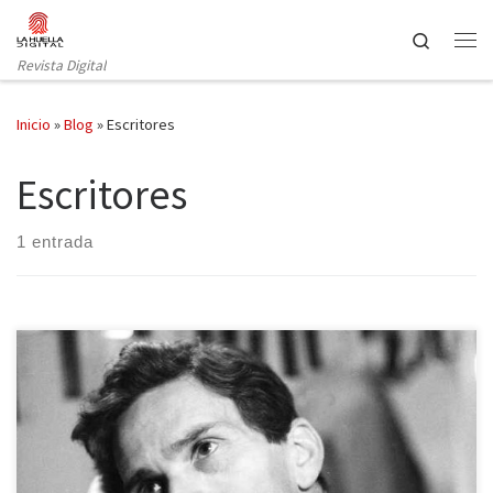
Saltar al contenido
Search
Revista Digital
Inicio
»
Blog
»
Escritores
Escritores
1 entrada
Como lector tengo un profundo respeto por la literatura italiana,
también por su cultura, su cine, su arte –creo que cada italiano
debía conocer, indagar, reflexionar sobre sus referentes-. Leer a