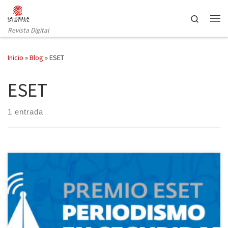
Saltar al contenido
Search
Revista Digital
Inicio
»
Blog
»
ESET
ESET
1 entrada
La fecha de cierre para participar con notas o artículos vinculados
a temáticas de seguridad informática se extenderá hasta el martes
23 de agosto. ESET, compañía líder en detección proactiva de
amenazas, anuncia que continúa abierta la inscripción para