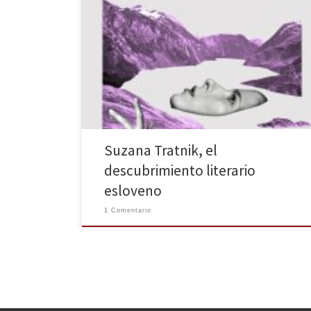
Dos Bigotes incluye en su colección a dos autores
eslovenos muy reconocidos en su país de origen:
Suzana Tratnik con Posiciones geográficas y Brane
Mozetič con Pasión. En esta ocasión, nos ocuparemos
de Tratnik, escritora, traductora, publicista y activista
lesbiana que ya ha publicado, con alabanzas de la
crítica, varias […]
Suzana Tratnik, el
descubrimiento literario
esloveno
1 Comentario