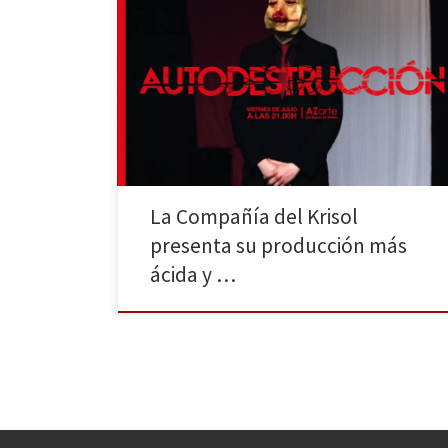
La Sala AZarte presentará el próximo viernes el último
pase de Autodestrucción tras colgar el cartel de
«completo» en los tres anteriores. La nueva obra de La
Compañía del Krisol está basada en parte de la trilogía
de Esteve Soler; Contra el progreso y Contra el amor.
Estos textos han […]
La Compañía del Krisol
presenta su producción más
ácida y …