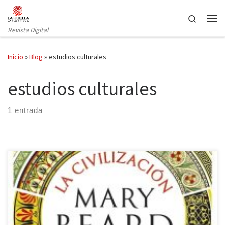
Saltar al contenido
Search
Revista Digital
Inicio
»
Blog
»
estudios culturales
estudios culturales
1 entrada
La editorial Crítica (Grupo Planeta) ha publicado la última obra de
Mary Beard, Premio Princesa de Asturias de Ciencias Sociales en
2016, un libro sobre el arte y la forma de ver la realidad por los