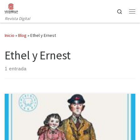
Saltar al contenido
Search
Revista Digital
Inicio
»
Blog
»
Ethel y Ernest
Ethel y Ernest
1 entrada
Blackie Books nos ha traído una joya tremendamente emotiva e
inolvidable: es un sentido homenaje a la historia de amor de Ethel
y Ernest, contada por su hijo, el escritor Raymond Briggs, en un