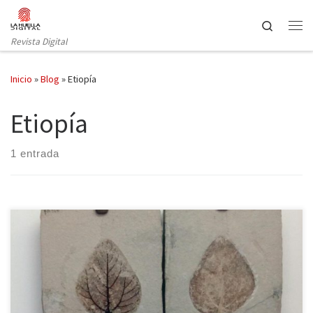
Saltar al contenido
Search
Revista Digital
Inicio
»
Blog
»
Etiopía
Etiopía
1 entrada
Italia está llena de museos espléndidos: la galería Uffizi, los
museos vaticanos, el arqueológico de Nápoles, la Ambrosiana de
Milán, el egipcio de Turín y otros muchos que darían para largos
comentarios, pero, aunque menos reconocidos, Italia también