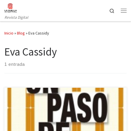
Saltar al contenido
Search
Revista Digital
Inicio
»
Blog
»
Eva Cassidy
Eva Cassidy
1 entrada
Suma de Letras nos regala la ópera prima de Tina Seskis, una
novela intrigante e inesperada que escribió para su madre. Es
innegable que el comienzo de Un paso de más de Tina Seskis