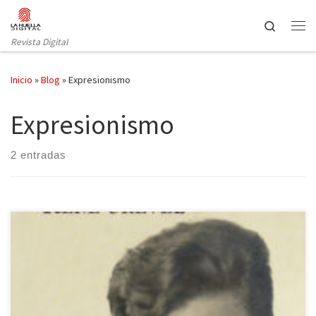
Saltar al contenido
Search
Revista Digital
Inicio
»
Blog
»
Expresionismo
Expresionismo
2 entradas
El paseo publica una obra inédita en nuestra lengua. Una novela
rupturista que dinamitó los moldes de la burguesía de
entreguerra, una historia con un espíritu rebelde: La muerte difícil