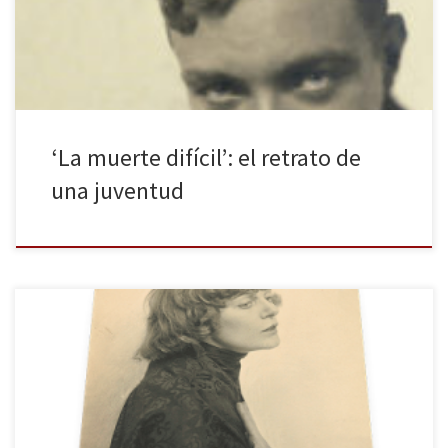
de René Crevel. 1926 es la fecha de la publicación de esta novela
en Francia. Si bien es cierto que […]
‘La muerte difícil’: el retrato de
una juventud
El paseo nos trae, por primera vez al público lector en español, a
una autora que fue clave en el expresionismo y el dadaísmo
alemán: Emmy Hennings. De ella, acaban de publicar Cárcel
(seguido del poemario “Estrofas del éter”). Una obra cargada de