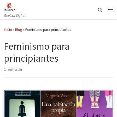
Saltar al contenido
Search
Revista Digital
Inicio
»
Blog
»
Feminismo para principiantes
Feminismo para
principiantes
1 entrada
Que el violeta es el color del feminismo es algo indiscutible. Sin