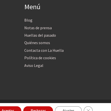
Menú
Blog
Notas de prensa
Huellas del pasado
Quiénes somos
Contacta con La Huella
Política de cookies
Aviso Legal
Cerrar el bann
Aceptar
Rechazar
Ajustes