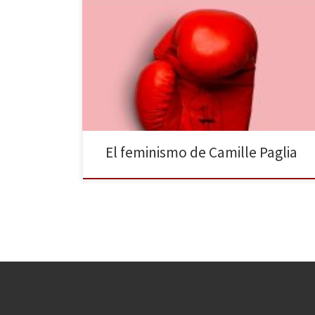
La editorial Turner crea una nueva colección, Turner
Minor, que busca dar respuesta a las inquietudes de
más candente actualidad. Los dos primeros números
han sido: Feminismo pasado y presente de Camille
Paglia y Aprender con big data de Viktor Mayer-
Schönberger y Kenneth Cukier. La primera obra se
compone de […]
El feminismo de Camille Paglia