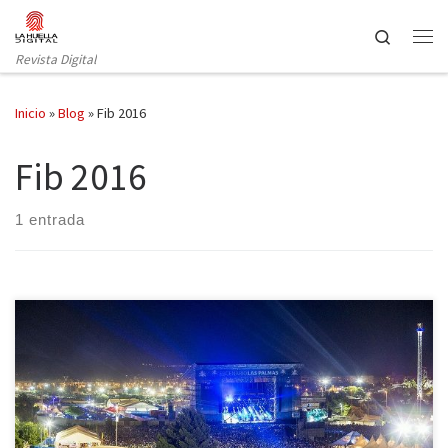
Saltar al contenido
Search
Revista Digital
Inicio
»
Blog
»
Fib 2016
Fib 2016
1 entrada
Tras los últimos duros años en los que el público no hacía más que
disminuir y hasta incluso su promotora Maraworld entró en
concurso de acreedores, el FIB 2016 resurge como el ave fénix y