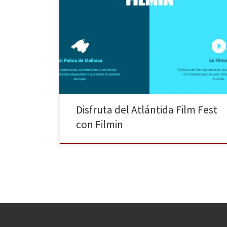
Aunque este año los Blogos de Oro no entregarán
ningún premio en el Atlántida Film Fest de Filmin
debido al cambio de formato del festival, que se
celebrará del 27 de junio al 27 de julio y del que
tenéis toda la información
en https://www.filmin.es/atlantida, quieren invitaros a
disfrutar de buen cine en […]
Disfruta del Atlántida Film Fest
con Filmin