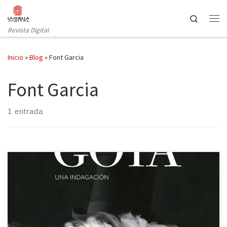
Saltar al contenido
Search
Revista Digital
Inicio
»
Blog
»
Font Garcia
Font Garcia
1 entrada
En el Fernán Gómez Centro Cultural de la Villa se puede ver hasta
el 24 de este mes la exposición El sueño de la razón, una
perspectiva de arte contemporáneo inspirada en las obras de