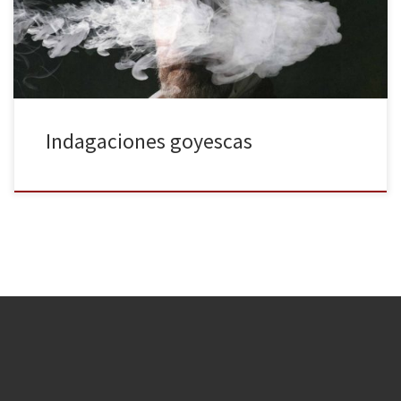
Goya, sobre todo en sus célebres pinturas negras, comisariada por
Oliva Maria Rubio. Escrita y […]
Indagaciones goyescas