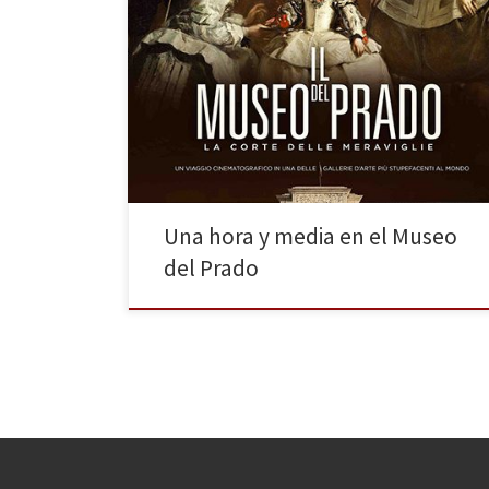
Recorrer el Museo del Prado en una hora y media
puede ser suficiente para los turistas apresurados,
aunque bien podrían ser tres, como las que dedicó
Eugenio D’Ors en su guía de 1922 (Tres horas en el
Museo del Prado: itinerario estético), o cuatro, o seis,
porque el Museo del […]
Una hora y media en el Museo
del Prado