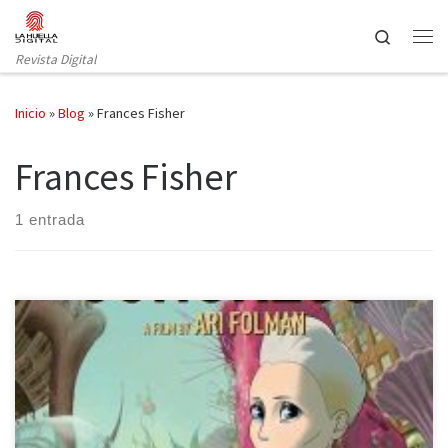
Saltar al contenido
Search
Revista Digital
Inicio
»
Blog
»
Frances Fisher
Frances Fisher
1 entrada
El próximo 16 de Mayo podremos disfrutar en la gran pantalla de
la última película del director israelí Ari Foldman, “The Congress”,
donde las pequeñas decisiones traen consecuencias inabarcables
e inimaginables. Robin Wright (Robin Wright Penn), es una