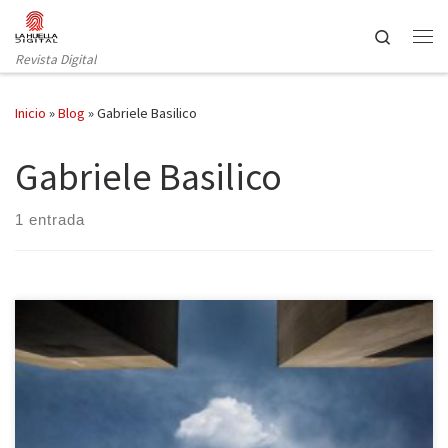
Saltar al contenido
Search
Revista Digital
Inicio
»
Blog
»
Gabriele Basilico
Gabriele Basilico
1 entrada
Photoespaña, el Festival Internacional de Fotografía y artes
visuales, celebra este año su vigésima edición desde que
comenzara en 1998. Como en otras ocasiones, a las exposiciones
montadas en diferentes galerías de arte colaboradoras repartidas