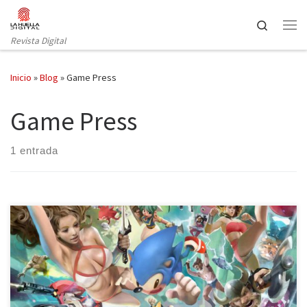
Saltar al contenido
Search
Revista Digital
Inicio
»
Blog
»
Game Press
Game Press
1 entrada
Corría el año 1988 cuando se produjo en Japón un gran hito en la
historia de los videojuegos. Sega había lanzado al mercado nipón
la primera consola de 16 bits, Mega Drive, de una calidad tan