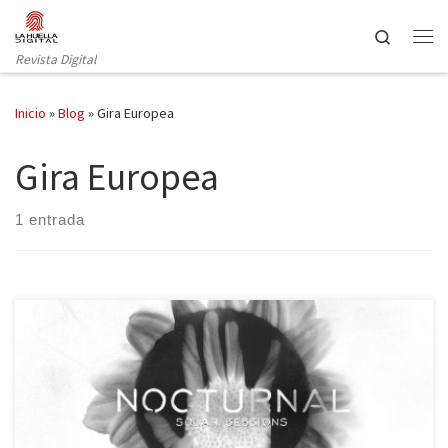
Saltar al contenido
Search
Revista Digital
Inicio
»
Blog
»
Gira Europea
Gira Europea
1 entrada
Amaral anuncian el lanzamiento en España de Nocturnal Solar
Sessions y la edición en todo el mundo de ‘Nocturnal’ el próximo
27 de enero, así como la gira europea que acompañará esta
edición. Nocturnal Solar Sessions recoge nuevas visiones de las