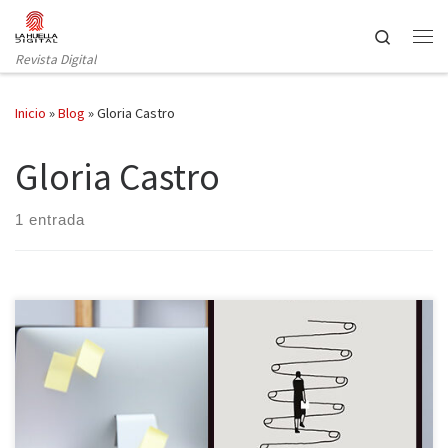
Saltar al contenido
Search
Revista Digital
Inicio
»
Blog
»
Gloria Castro
Gloria Castro
1 entrada
Portada ilustrada: varias manos señalan en direcciones opuestas,
formando una escalera por la que sube una mujer. Al fondo, una