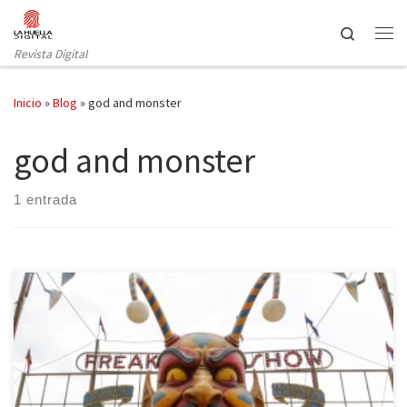
Saltar al contenido
Search
Revista Digital
Inicio
»
Blog
»
god and monster
god and monster
1 entrada
La esperada cuarta temporada de la serie estadounidense
American Horror Story despliega su carpa, sus encantos y abre sus
puertas a una audiencia impaciente. Un espectáculo a la altura de