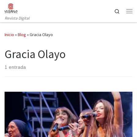
Saltar al contenido
Search
Revista Digital
Inicio
»
Blog
»
Gracia Olayo
Gracia Olayo
1 entrada
Este musical atípico, que ha cosechado un increíble éxito esta
temporada, se mantiene los fines de semana hasta abril de 2015
en la Sala Principal del Teatro Lara, causando fascinación tanto a