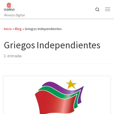
Saltar al contenido
Search
Revista Digital
Inicio
»
Blog
»
Griegos Independientes
Griegos Independientes
1 entrada
La creciente radicalización de la sociedad helena hacia opciones
políticas claramente diferenciadas quedó reflejada en unas
elecciones cuyos resultados han hecho realidad los temores de
acreedores, por un lado, y de griegos e inmigrantes, por otro. El