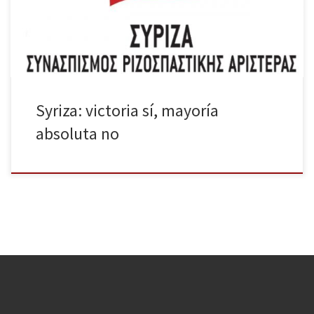
día de las elecciones llegó. Los sondeos daban por vencedor a
Syriza. Los […]
Syriza: victoria sí, mayoría
absoluta no