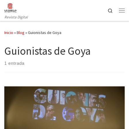
Saltar al contenido
Search
Revista Digital
Inicio
»
Blog
»
Guionistas de Goya
Guionistas de Goya
1 entrada
No tenemos más que acudir a Google para darnos cuenta de que
la convocatoria del Sindicato de Guionistas ALMA era más una
necesidad que una fiesta. El cine español, ese que nos eclipsa una