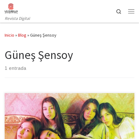
Saltar al contenido
Search
Revista Digital
Inicio
»
Blog
»
Güneş Şensoy
Güneş Şensoy
1 entrada
Este viernes llega a los cines Mustang, una película con sentido
crítico que muestra el estilo de vida que todavía llevan algunas
jóvenes en las sociedades conservadoras de Oriente Medio. La
directora turca-francesa Deniz Gamze Ergüven plasma en su