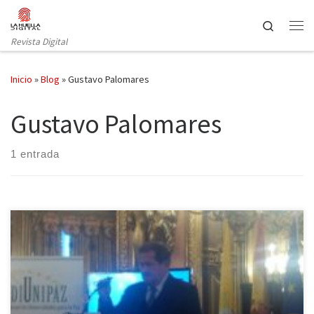
Saltar al contenido
Search
Revista Digital
Inicio
»
Blog
»
Gustavo Palomares
Gustavo Palomares
1 entrada
El pasado 5 de marzo, se presentó en la Casa de América de
Madrid el proyecto ‘Colombia, pedagogía de la Paz y gestión del
post-conflicto: comunidad internacional y colombianos en el