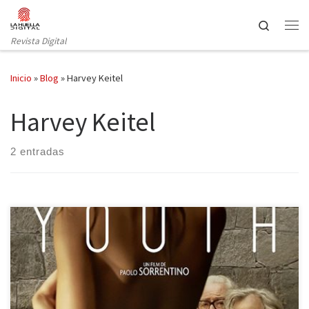
Saltar al contenido
Search
Revista Digital
Inicio
»
Blog
»
Harvey Keitel
Harvey Keitel
2 entradas
Una explosión de emociones dudas e historias entrelazadas por
un delgado hilo que recorre cada una de las etapas de la vida es
lo que le espera al espectador durante las dos horas que dura la