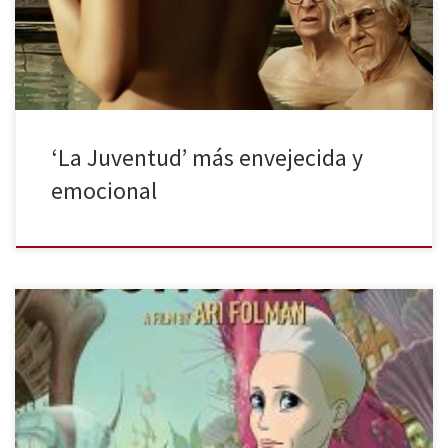
trama. Paolo Sorrentino ha regresado a la gran pantalla con una
película que rompe las […]
‘La Juventud’ más envejecida y
emocional
El próximo 16 de Mayo podremos disfrutar en la gran pantalla de
la última película del director israelí Ari Foldman, “The Congress”,
donde las pequeñas decisiones traen consecuencias inabarcables
e inimaginables. Robin Wright (Robin Wright Penn), es una
veterana actriz ya retirada. Tiene un día a día complicado: debe