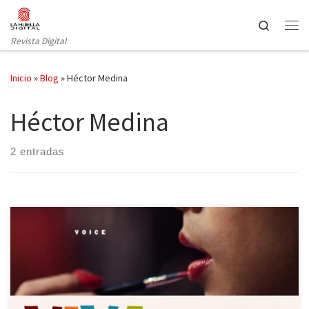
Saltar al contenido
Search
Revista Digital
Inicio
»
Blog
»
Héctor Medina
Héctor Medina
2 entradas
Con el verano llega el calor, llegan los días más largos y llega el
final del mes de junio. Para ser exactos el 28 de junio fecha en la
que se celebra el día del Orgullo LGTB y provoca que las calles de