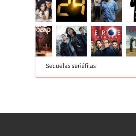
¿Vivimos en la época dorada de las series? Sin lugar a
dudas. En los últimos diez años el número de series
producidas en Estados Unidos ha aumentado de
manera considerable, siendo actualmente un formato
tan valorado como el cine, encontrándonos en
nuestras pantallas una gran variedad de títulos
abarcando todos […]
Secuelas seriéfilas