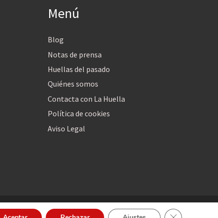
Menú
Blog
Notas de prensa
Huellas del pasado
Quiénes somos
Contacta con La Huella
Política de cookies
Aviso Legal
Cerrar el bann
Aceptar
Rechazar
Ajustes