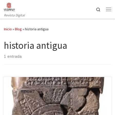
Saltar al contenido
Search
Revista Digital
Inicio
»
Blog
»
historia antigua
historia antigua
1 entrada
De alguna forma, nuestros gustos y aficiones nos acompañan a lo
largo del tiempo. Hace catorce años, durante una estancia de
estudios en el extranjero, compré en los bouquinistes de París un
libro de Paul Garelli sobre L’Assyriologie (1964), dentro de la