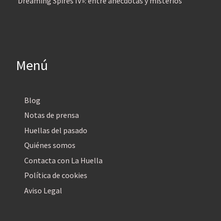
‘Dreaming Spires IV»: entre anécdotas y misterios
Menú
Blog
Notas de prensa
Huellas del pasado
Quiénes somos
Contacta con La Huella
Política de cookies
Aviso Legal