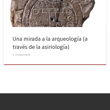
colección enciclopédica de pequeños volúmenes «Que sais-je ?»
No […]
Una mirada a la arqueología (a
través de la asiriología)
1 Comentario