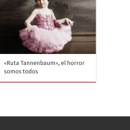
Estamos ante una novela extraordinaria, cruda y
contundente, en la que su autor, Miljenko Jergovic, no
deja títere con cabeza en su afán por contar de
manera realista el período más oscuro de la historia.
Esta es una novela y un autor de esos que te alegras
infinitamente de haber […]
«Ruta Tannenbaum», el horror
somos todos