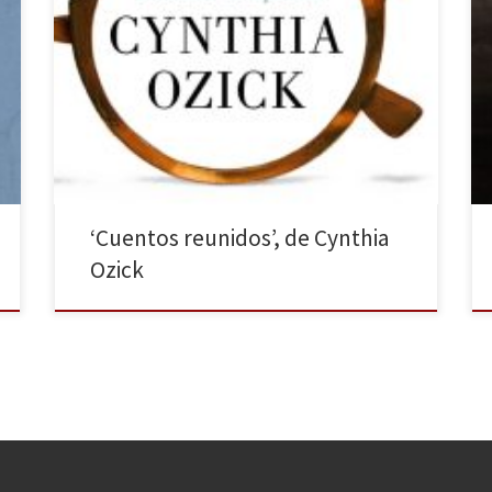
Lumen publica los cuentos de la escritora
norteamericana Cynthia Ozick. Anteriormente, esta
misma editorial había publicado dos de sus novelas:
Los últimos testigos (2006) y Cuerpos extraños (2013).
Cynthia Ozick es una de las grandes novelistas de la
segunda mitad del siglo XX. Aunque se crió en el
Bronx, sus […]
‘Cuentos reunidos’, de Cynthia
Ozick