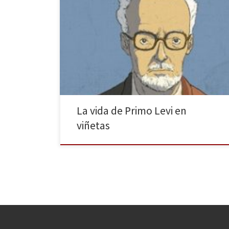
La otra h, el sello gráfico de la editorial Herder, amplía
su catálogo de biografías ilustradas con la publicación
de Primo Levi, el cómic que recoge la vida del
célebre deportado y superviviente del Holocausto. La
obra, publicada originalmente en 2017 en Italia y
traducida ahora al castellano por Raimundo […]
La vida de Primo Levi en
viñetas