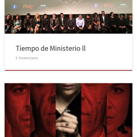
spoilers este primer episodio así como los retos a los que sus
protagonistas se tendrán que enfrentar en […]
Tiempo de Ministerio ll
1 Comentario
Esteban Roel y Juan Fernando Andrés han realizado una nueva y
estremecedora película: producida por Alex de la Iglesia,
Musarañas, que se estrena el 25 de Diciembre, es un filme que
cuenta la vida de dos jóvenes que no tienen una vida ni un
pasado normales. Estas circunstancias serán las […]