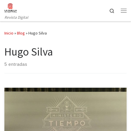
Saltar al contenido
Search
Revista Digital
Inicio
»
Blog
»
Hugo Silva
Hugo Silva
5 entradas
Este lunes 15 de febrero se estrena el ansiado primer capítulo de
la segunda temporada de El Ministerio del Tiempo. Tras traerte las
entrevistas con sus protagonistas, La Huella Digital te cuenta sin