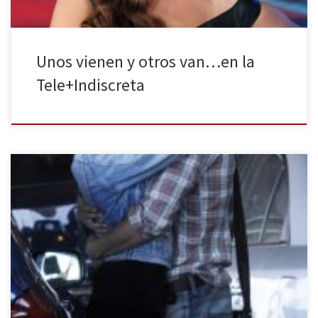
Unos vienen y otros van…en la
Tele+Indiscreta
¿Os creíais que ya ibamos a dejar de hablar sobre el amor? Sí,
sabemos que San Valentín ya ha pasado (¡gracias a Dios!,
pensaréis muchos). Y como recompensa para todos aquellos
solteros que han conseguido superarlo sin pegarse un tiro a la
cabeza, os traemos esta semana las idas y […]