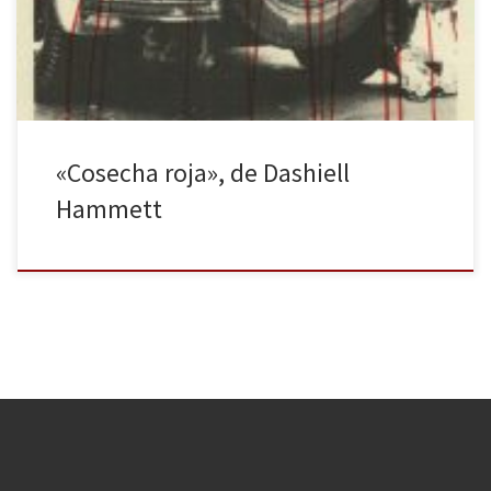
difuminada, sus protagonistas son individuos derrotados, en
decadencia, que buscan la […]
«Cosecha roja», de Dashiell
Hammett