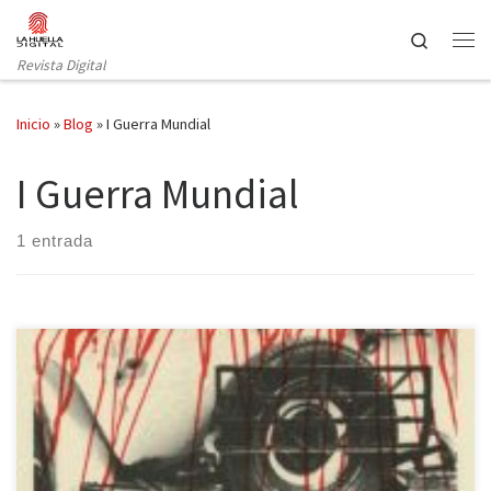
Saltar al contenido
Search
Revista Digital
Inicio
»
Blog
»
I Guerra Mundial
I Guerra Mundial
1 entrada
La resolución de una trama detectivesca no viene a ser un
objetivo principal, sino que la importancia de toda novela negra
presenta una atmósfera asfixiante, insegura, violenta, injusta,
corrompida por el poder. La división entre buenos y malos queda