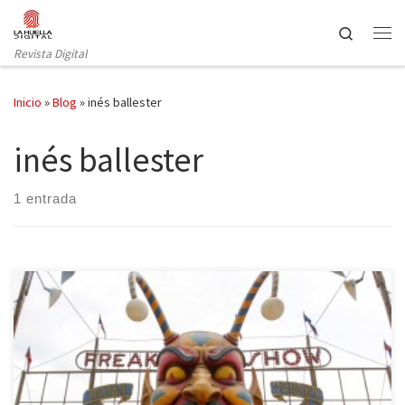
Saltar al contenido
Search
Revista Digital
Inicio
»
Blog
»
inés ballester
inés ballester
1 entrada
La esperada cuarta temporada de la serie estadounidense
American Horror Story despliega su carpa, sus encantos y abre sus
puertas a una audiencia impaciente. Un espectáculo a la altura de