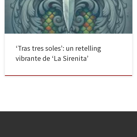
largo de los siglos. Así pues, el alma gemela, el amor a primera
vista o la […]
‘Tras tres soles’: un retelling
vibrante de ‘La Sirenita’