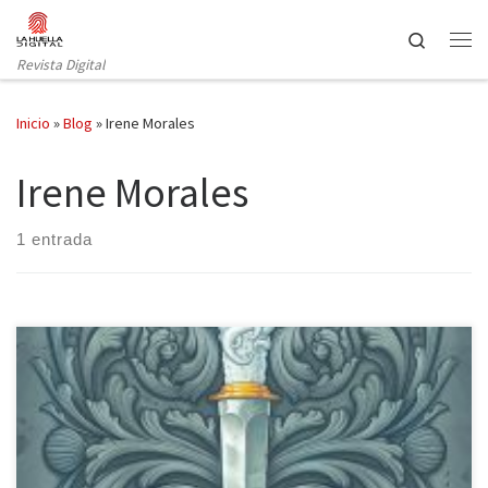
Saltar al contenido
Search
Revista Digital
Inicio
»
Blog
»
Irene Morales
Irene Morales
1 entrada
La Galera nos trae un retelling vibrante de La Sirenita: Tras tres
soles de Irene Morales. El Eros de la tradición occidental esculpió
algunos modelos sobre el amor que la literatura ha recogido a lo