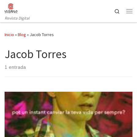
Saltar al contenido
Search
Revista Digital
Inicio
»
Blog
»
Jacob Torres
Jacob Torres
1 entrada
El Teatre Romea apuesta desde hace un tiempo por incluir una
sección off en su programación. La oferta de dicha sección son
espectáculos de pequeño formato, en un horario más tarde del