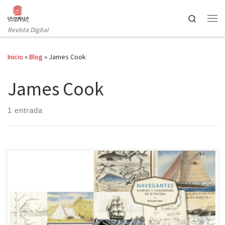
Saltar al contenido
Search
Revista Digital
Inicio
»
Blog
»
James Cook
James Cook
1 entrada
«Un paseo visual por el descubrimiento del mundo» se podría
titular la obra que hoy reseñamos. Después de mostrarnos los
recorridos por diferentes lugares de África, Asia y América en la
obra de Huw Lewis-Jones y Kari Herbert Exploradores: Cuadernos