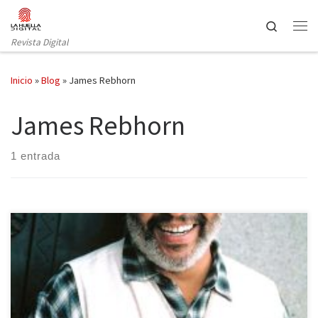
Saltar al contenido
Search
Revista Digital
Inicio
»
Blog
»
James Rebhorn
James Rebhorn
1 entrada
Como bien sabéis, hace unos días hacíamos un balance a los
personajes televisivos que habían fallecido en 2014 a nivel
nacional, así que hoy es el turno de hacer un repaso a los actores