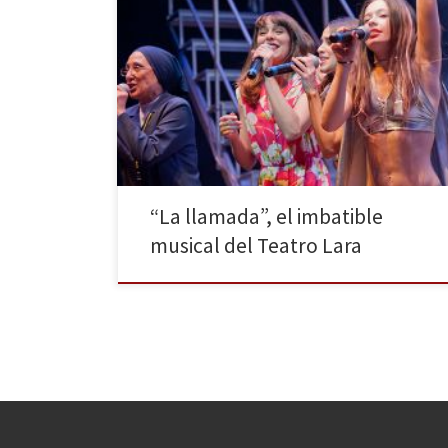
Este musical atípico, que ha cosechado un increíble
éxito esta temporada, se mantiene los fines de
semana hasta abril de 2015 en la Sala Principal del
Teatro Lara, causando fascinación tanto a
espectadores como a la crítica y creando una legión
de seguidores. Javier Ambrossi y Javier Calvo dirigen y
[…]
“La llamada”, el imbatible
musical del Teatro Lara