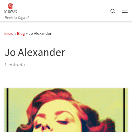
Saltar al contenido
Search
Revista Digital
Inicio
»
Blog
»
Jo Alexander
Jo Alexander
1 entrada
«Ninguna mujer sería capaz de matar a nadie y, menos aún, a los
hijos de los demás». La editorial Al Revés publica Una mujer
cualquiera vuelve a casa, el cuarto libro en solitario de la escritora